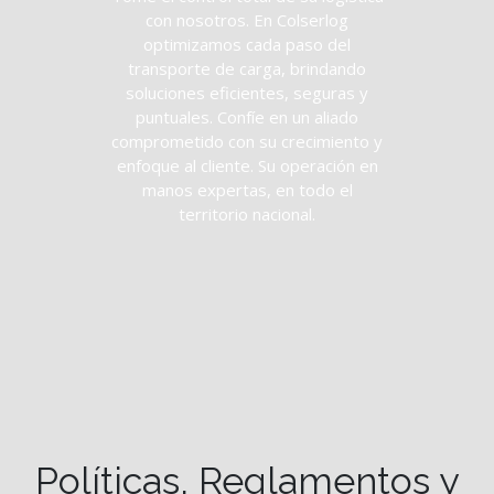
con nosotros. En Colserlog
optimizamos cada paso del
transporte de carga, brindando
soluciones eficientes, seguras y
puntuales. Confíe en un aliado
comprometido con su crecimiento y
enfoque al cliente. Su operación en
manos expertas, en todo el
territorio nacional.
Políticas, Reglamentos y