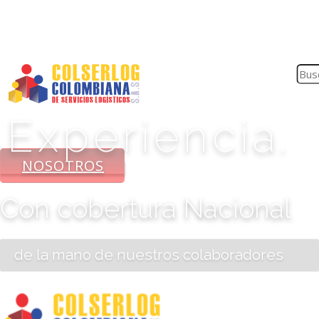
E
x
p
e
r
i
e
n
c
i
a
.
NOSOTROS
Con cobertura Nacional
de la mano de nuestros colaboradores