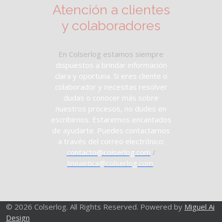
Atención a clientes
y colaboradores
En Colserlog estamos siempre
dispuestos a brindar información
clara y oportuna. Si eres cliente o
colaborador y necesitas resolver
dudas o conocer más sobre
nuestros procesos, no dudes en
escribirnos. Estaremos encantados
de ayudarte. Puedes contactarnos
a través del correo electrónico:
contacto@colserlog.com
/
lineaetica@colserlog.com
© 2026 Colserlog. All Rights Reserved. Powered by
Miguel Ai
Design